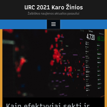
Skip
URC 2021 Karo Žinios
to
Žaibiškos naujienos aktualios pasauliui
content
Kaip efektyviai sekti ir