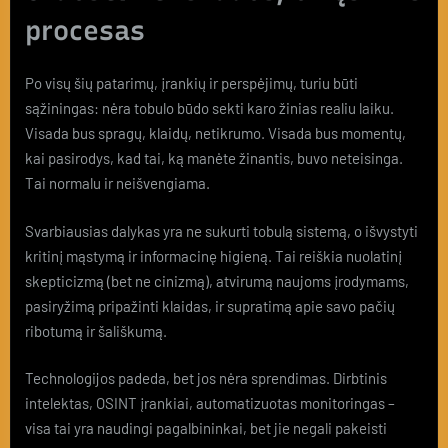
procesas
Po visų šių patarimų, įrankių ir perspėjimų, turiu būti
sąžiningas: nėra tobulo būdo sekti karo žinias realiu laiku.
Visada bus spragų, klaidų, netikrumo. Visada bus momentų,
kai pasirodys, kad tai, ką manėte žinantis, buvo neteisinga.
Tai normalu ir neišvengiama.
Svarbiausias dalykas yra ne sukurti tobulą sistemą, o išvystyti
kritinį mąstymą ir informacinę higieną. Tai reiškia nuolatinį
skepticizmą (bet ne cinizmą), atvirumą naujoms įrodymams,
pasiryžimą pripažinti klaidas, ir supratimą apie savo pačių
ribotumą ir šališkumą.
Technologijos padeda, bet jos nėra sprendimas. Dirbtinis
intelektas, OSINT įrankiai, automatizuotas monitoringas –
visa tai yra naudingi pagalbininkai, bet jie negali pakeisti