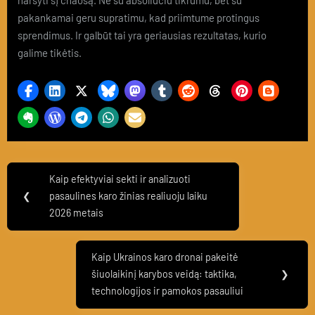
pakankamai geru supratimu, kad priimtume protingus
sprendimus. Ir galbūt tai yra geriausias rezultatas, kurio
galime tikėtis.
Navigacija
Kaip efektyviai sekti ir analizuoti
Previous
tarp
❮
pasaulines karo žinias realiuoju laiku
Post:
2026 metais
įrašų
Kaip Ukrainos karo dronai pakeitė
Next
šiuolaikinį karybos veidą: taktika,
❯
Post:
technologijos ir pamokos pasauliui