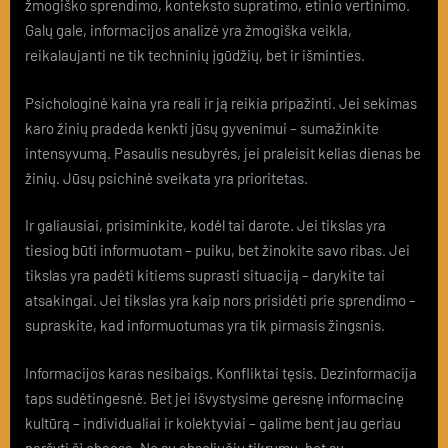
žmogiško sprendimo, konteksto supratimo, etinio vertinimo.
Galų gale, informacijos analizė yra žmogiška veikla,
reikalaujanti ne tik techninių įgūdžių, bet ir išminties.
Psichologinė kaina yra reali ir ją reikia pripažinti. Jei sekimas
karo žinių pradeda kenkti jūsų gyvenimui – sumažinkite
intensyvumą. Pasaulis nesubyrės, jei praleisit kelias dienas be
žinių. Jūsų psichinė sveikata yra prioritetas.
Ir galiausiai, prisiminkite, kodėl tai darote. Jei tikslas yra
tiesiog būti informuotam – puiku, bet žinokite savo ribas. Jei
tikslas yra padėti kitiems suprasti situaciją – darykite tai
atsakingai. Jei tikslas yra kaip nors prisidėti prie sprendimo –
supraskite, kad informuotumas yra tik pirmasis žingsnis.
Informacijos karas nesibaigs. Konfliktai tęsis. Dezinformacija
taps sudėtingesnė. Bet jei išvystysime geresnę informacinę
kultūrą – individualiai ir kolektyviai – galime bent jau geriau
naršyti šį chaosą. Ne su absoliučiu tikrumu, bet su