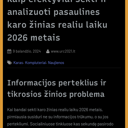
analizuoti pasaulines
karo žinias realiu laiku
2026 metais
Posted
By
9 balandžio, 2024
www.urc2021.lt
on
,
,
Karas
Kompiuteriai
Naujienos
Informacijos perteklius ir
tikrosios žinios problema
Kai bandai sekti karo žinias realiu laiku 2026 metais,
pirmiausia susiduri ne su informacijos trūkumu, o su jos
pertekliumi. Socialiniuose tinkluose kas sekundę pasirodo