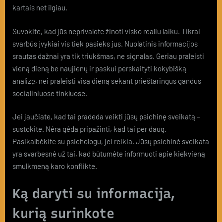
kartais net ilgiau.
Suvokite, kad jūs neprivalote žinoti visko realiu laiku. Tikrai
svarbūs įvykiai vis tiek pasieks jus. Nuolatinis informacijos
srautas dažnai yra tik triukšmas, ne signalas. Geriau praleisti
vieną dieną be naujienų ir paskui perskaityti kokybišką
analizę, nei praleisti visą dieną sekant prieštaringus gandus
socialiniuose tinkluose.
Jei jaučiate, kad tai pradeda veikti jūsų psichinę sveikatą –
sustokite. Nėra gėda pripažinti, kad tai per daug.
Pasikalbėkite su psichologu, jei reikia. Jūsų psichinė sveikata
yra svarbesnė už tai, kad būtumėte informuoti apie kiekvieną
smulkmeną karo konflikte.
Ką daryti su informacija,
kurią surinkote