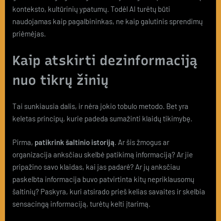
konteksto, kultūrinių ypatumų. Todėl AI turėtų būti
naudojamas kaip pagalbininkas, ne kaip galutinis sprendimų
priėmėjas.
Kaip atskirti dezinformaciją
nuo tikrų žinių
Tai sunkiausia dalis, ir nėra jokio tobulo metodo. Bet yra
keletas principų, kurie padeda sumažinti klaidų tikimybę.
Pirma,
patikrink šaltinio istoriją
. Ar šis žmogus ar
organizacija anksčiau skelbė patikimą informaciją? Ar jie
pripažino savo klaidas, kai jas padarė? Ar jų anksčiau
paskelbta informacija buvo patvirtinta kitų nepriklausomų
šaltinių? Paskyra, kuri atsirado prieš kelias savaites ir skelbia
sensacingą informaciją, turėtų kelti įtarimą.