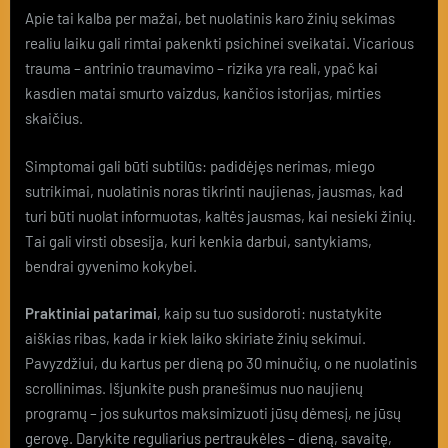
Apie tai kalba per mažai, bet nuolatinis karo žinių sekimas
realiu laiku gali rimtai pakenkti psichinei sveikatai. Vicarious
trauma – antrinio traumavimo – rizika yra reali, ypač kai
kasdien matai smurto vaizdus, kančios istorijas, mirties
skaičius.
Simptomai gali būti subtilūs: padidėjęs nerimas, miego
sutrikimai, nuolatinis noras tikrinti naujienas, jausmas, kad
turi būti nuolat informuotas, kaltės jausmas, kai nesieki žinių.
Tai gali virsti obsesija, kuri kenkia darbui, santykiams,
bendrai gyvenimo kokybei.
Praktiniai patarimai
, kaip su tuo susidoroti: nustatykite
aiškias ribas, kada ir kiek laiko skiriate žinių sekimui.
Pavyzdžiui, du kartus per dieną po 30 minučių, o ne nuolatinis
scrollinimas. Išjunkite push pranešimus nuo naujienų
programų – jos sukurtos maksimizuoti jūsų dėmesį, ne jūsų
gerovę. Darykite reguliarius pertraukėles – dieną, savaitę,