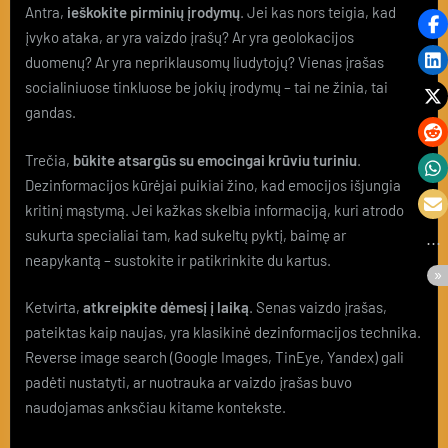
Antra,
ieškokite pirminių įrodymų
. Jei kas nors teigia, kad
įvyko ataka, ar yra vaizdo įrašų? Ar yra geolokacijos
duomenų? Ar yra nepriklausomų liudytojų? Vienas įrašas
socialiniuose tinkluose be jokių įrodymų – tai ne žinia, tai
gandas.
Trečia,
būkite atsargūs su emocingai krūviu turiniu
.
Dezinformacijos kūrėjai puikiai žino, kad emocijos išjungia
kritinį mąstymą. Jei kažkas skelbia informaciją, kuri atrodo
sukurta specialiai tam, kad sukeltų pyktį, baimę ar
neapykantą – sustokite ir patikrinkite du kartus.
Ketvirta,
atkreipkite dėmesį į laiką
. Senas vaizdo įrašas,
pateiktas kaip naujas, yra klasikinė dezinformacijos technika.
Reverse image search (Google Images, TinEye, Yandex) gali
padėti nustatyti, ar nuotrauka ar vaizdo įrašas buvo
naudojamas anksčiau kitame kontekste.