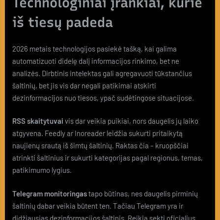
Technologiniai įrankiai, kurie
iš tiesų padeda
2026 metais technologijos pasiekė tašką, kai galima
automatizuoti didelę dalį informacijos rinkimo, bet ne
analizės. Dirbtinis intelektas gali agregavuoti tūkstančius
šaltinių, bet jis vis dar negali patikimai atskirti
dezinformacijos nuo tiesos, ypač sudėtingose situacijose.
RSS skaitytuvai
vis dar veikia puikiai, nors daugelis jų laiko
atgyvena. Feedly ar Inoreader leidžia sukurti pritaikytą
naujienų srautą iš šimtų šaltinių. Raktas čia – kruopščiai
atrinkti šaltinius ir sukurti kategorijas pagal regionus, temas,
patikimumo lygius.
Telegram monitoringas
tapo būtinas, nes daugelis pirminių
šaltinių dabar veikia būtent ten. Tačiau Telegram yra ir
didžiausias dezinformacijos šaltinis. Reikia sekti oficialius