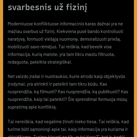
svarbesnis už fizinį
Moderniuose konfliktuose informacinis karas dažnai yra ne
mažiau svarbus už fizinį. Kiekviena pusė bando kontroliuoti
naratyvą, formuoti viešąją nuomonę, demoralizuoti priešą,
mobilizuoti savo rėmėjus. Tai reiškia, kad beveik visa
informacija, kurią matote, yra tam tikru mastu filtruota,
redaguota, pateikta strategiškai.
Net vaizdo įrašai ir nuotraukos, kurie atrodo kaip objektyvūs
įrodymai, yra atrinkti ir pateikti tam tikru būdu. Kas
nusprendžia, ką filmuoti? Kas nusprendžia, ką publikuoti? Kas
nusprendžia, kaip tai pateikti? Šie sprendimai formuoja mūsų
supratimą apie konfliktą.
Tai nereiškia, kad negalime žinoti nieko tiesa. Tai reiškia, kad
turime būti sąmoningi apie tai, kaip informacija yra kuriama ir
skleidžiama. Turime klausti ne tik „ar tai tiesa?”, bet ir „kodėl