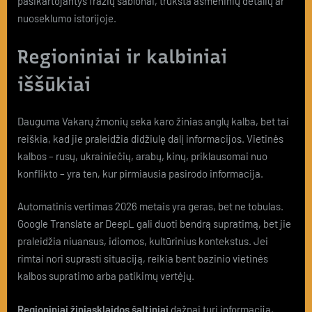
pasikartojantys frazių šablonai, trūksta asmeninių detalių ar
nuoseklumo istorijoje.
Regioniniai ir kalbiniai
iššūkiai
Dauguma Vakarų žmonių seka karo žinias anglų kalba, bet tai
reiškia, kad jie praleidžia didžiulę dalį informacijos. Vietinės
kalbos – rusų, ukrainiečių, arabų, kinų, priklausomai nuo
konflikto – yra ten, kur pirmiausia pasirodo informacija.
Automatinis vertimas 2026 metais yra geras, bet ne tobulas.
Google Translate ar DeepL gali duoti bendrą supratimą, bet jie
praleidžia niuansus, idiomos, kultūrinius kontekstus. Jei
rimtai nori suprasti situaciją, reikia bent bazinio vietinės
kalbos supratimo arba patikimų vertėjų.
Regioniniai žiniasklaidos šaltiniai
dažnai turi informaciją,