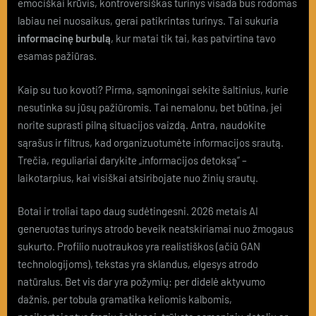
emociškai krūvis, kontroversiškas turinys visada bus rodomas
labiau nei nuosaikus, gerai patikrintas turinys. Tai sukuria
informacinę burbulą
, kur matai tik tai, kas patvirtina tavo
esamas pažiūras.
Kaip su tuo kovoti? Pirma, sąmoningai sekite šaltinius, kurie
nesutinka su jūsų pažiūromis. Tai nemalonu, bet būtina, jei
norite suprasti pilną situacijos vaizdą. Antra, naudokite
sąrašus ir filtrus, kad organizuotumėte informacijos srautą.
Trečia, reguliariai darykite „informacijos detoksą” –
laikotarpius, kai visiškai atsiribojate nuo žinių srautų.
Botai ir troliai tapo daug sudėtingesni. 2026 metais AI
generuotas turinys atrodo beveik neatskiriamai nuo žmogaus
sukurto. Profilio nuotraukos yra realistiškos (ačiū GAN
technologijoms), tekstas yra sklandus, elgesys atrodo
natūralus. Bet vis dar yra požymių: per didelė aktyvumo
dažnis, per tobula gramatika keliomis kalbomis,