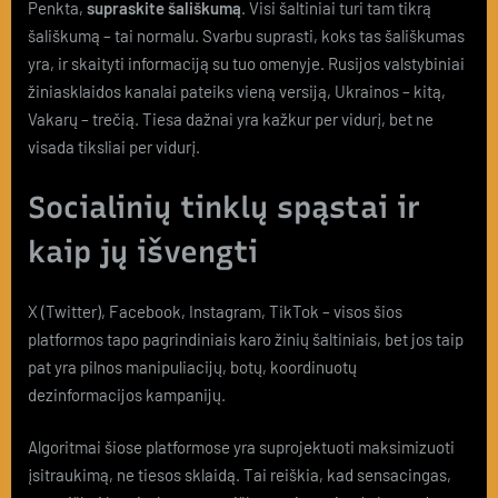
Penkta,
supraskite šališkumą
. Visi šaltiniai turi tam tikrą
šališkumą – tai normalu. Svarbu suprasti, koks tas šališkumas
yra, ir skaityti informaciją su tuo omenyje. Rusijos valstybiniai
žiniasklaidos kanalai pateiks vieną versiją, Ukrainos – kitą,
Vakarų – trečią. Tiesa dažnai yra kažkur per vidurį, bet ne
visada tiksliai per vidurį.
Socialinių tinklų spąstai ir
kaip jų išvengti
X (Twitter), Facebook, Instagram, TikTok – visos šios
platformos tapo pagrindiniais karo žinių šaltiniais, bet jos taip
pat yra pilnos manipuliacijų, botų, koordinuotų
dezinformacijos kampanijų.
Algoritmai šiose platformose yra suprojektuoti maksimizuoti
įsitraukimą, ne tiesos sklaidą. Tai reiškia, kad sensacingas,