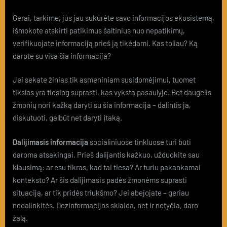
Gerai, tarkime, jūs jau sukūrėte savo informacijos ekosistemą,
išmokote atskirti patikimus šaltinius nuo nepatikimų,
verifikuojate informaciją prieš ją tikėdami. Kas toliau? Ką
darote su visa šia informacija?
Jei sekate žinias tik asmeniniam susidomėjimui, tuomet
tikslas yra tiesiog suprasti, kas vyksta pasaulyje. Bet daugelis
žmonių nori kažką daryti su šia informacija – dalintis ja,
diskutuoti, galbūt net daryti įtaką.
Dalijimasis informacija
socialiniuose tinkluose turi būti
daroma atsakingai. Prieš dalijantis kažkuo, užduokite sau
klausimą: ar esu tikras, kad tai tiesa? Ar turiu pakankamai
konteksto? Ar šis dalijimasis padės žmonėms suprasti
situaciją, ar tik pridės triukšmo? Jei abejojate – geriau
nedalinkitės. Dezinformacijos sklaida, net ir netyčia, daro
žalą.