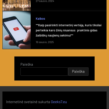
27 sausio, 2024
Kalbos
**Kaip pasirinkti internetinį vertėją, kuris tiksliai
perteikia karo žinių niuansus: praktinis gidas
žaibiškų naujienų sekimui**
16 sausio, 2025
Paieška
Paieška
Internetinė svetainė sukurta
Geeks7.eu