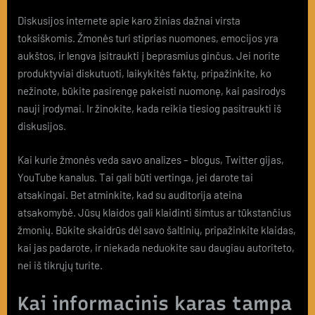
Diskusijos internete apie karo žinias dažnai virsta
toksiškomis. Žmonės turi stiprias nuomones, emocijos yra
aukštos, ir lengva įsitraukti į beprasmius ginčus. Jei norite
produktyviai diskutuoti, laikykitės faktų, pripažinkite, ko
nežinote, būkite pasirengę pakeisti nuomonę, kai pasirodys
nauji įrodymai. Ir žinokite, kada reikia tiesiog pasitraukti iš
diskusijos.
Kai kurie žmonės veda savo analizes – blogus, Twitter gijas,
YouTube kanalus. Tai gali būti vertinga, jei darote tai
atsakingai. Bet atminkite, kad su auditorija ateina
atsakomybė. Jūsų klaidos gali klaidinti šimtus ar tūkstančius
žmonių. Būkite skaidrūs dėl savo šaltinių, pripažinkite klaidas,
kai jas padarote, ir niekada neduokite sau daugiau autoriteto,
nei iš tikrųjų turite.
Kai informacinis karas tampa