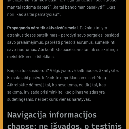
man tai rodoma dabar?”, „ką tai bando man pasakyti?”, „kas
nori, kad aš tai pamatyčiau?”.
Propaganda nėra tik akivaizdūs melai
. Dažniau tai yra
atrankus tiesos pateikimas – parodyti savo pergales, paslėpti
savo pralaimėjimus, pabrėžti priešo žiaurumus, sumenkinti
savo žiaurumus. Abi konflikto pusės daro tai, tik su skirtingu
meistriškumu ir ištekliais.
Kaip su tuo susidoroti? Vėlgi, įvairovė šaltiniuose. Skaitykite,
ką sako abi pusės. Ieškokite nepriklausomų stebėtojų.
Atkreipkite dėmesį į tai, ko nesakoma, ne tik į tai, kas
sakoma. Ir visada prisiminkite, kad pilnas vaizdas yra
sudėtingesnis, nei bet kuris vienas naratyvas.
Navigacija informacijos
chaose: ne išvados, o tęstinis