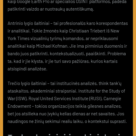
kaip Google Earth Pro ar specialios OSINT platformos, padeda
patikrinti vaizdo ar nuotraukų autentiškumą.
Antrinio lygio šaltiniai – tai profesionalūs karo korespondentas
ir analitikai. Tokie žmonės kaip Christiaan Triebert iš New
York Times vizualinių tyrimų komandos, ar nepriklausomi
analitikai kaip Michael Kofman. Jie ima pirminius duomenis ir
bando juos patikrinti, kontekstualizuoti, paaiškinti. Problema
ta, kad ir jie klysta, ir jie turi savo pažiūras, kurios kartais
atsispindi analizėse.
Trečio lygio šaltiniai – tai institucinės analizės, think tank’ų
ataskaitos, akademiniai straipsniai. Institute for the Study of
War (ISW), Royal United Services Institute (RUSI), Carnegie
Endowment – tokios organizacijos teikia gilesnes analizes,
bet jos atsilieka nuo įvykių kelias dienas ar net savaites. Jos
naudingos ne žinių sekimui realiu laiku, o kontekstui suprasti.