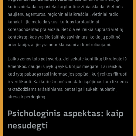
kurios niekada nepasieks tarptautinė žiniasklaida. Vietinės
naujienų agentūros, regioniniai laikraščiai, vietiniai radio
kanalai – jie mato dalykus, kuriuos tarptautiniai
korespondentas praleidžia. Bet čia vėl reikia suprasti vietinį
kontekstą: kas yra šio šaltinio savininkas, kokia jų politinė
orientacija, ar jie yra nepriklausomi ar kontroliuojami.
Laiko zonos taip pat svarbu. Jei sekate konfliktą Ukrainoje iš
Amerikos, daugelis įvykių vyks, kol jūs miegate. Tai reiškia,
kad rytą pabudęs rasi informacijos poplūdį, kurį reikės filtruoti
ir verifikuoti. Kai kurie žmonės nustato įspėjimus tam tikriems
raktažodžiams ar šaltiniams, bet tai gali sukelti nuolatinį
stresą ir perdegimą.
Psichologinis aspektas: kaip
nesudegti