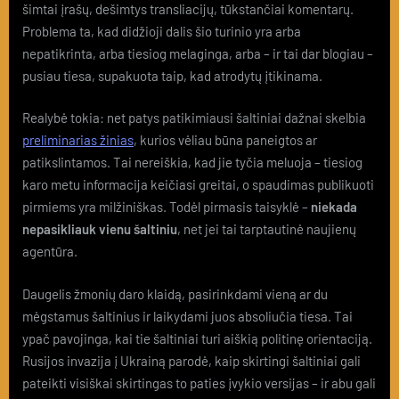
šimtai įrašų, dešimtys transliacijų, tūkstančiai komentarų.
Problema ta, kad didžioji dalis šio turinio yra arba
nepatikrinta, arba tiesiog melaginga, arba – ir tai dar blogiau –
pusiau tiesa, supakuota taip, kad atrodytų įtikinama.
Realybė tokia: net patys patikimiausi šaltiniai dažnai skelbia
preliminarias žinias
, kurios vėliau būna paneigtos ar
patikslintamos. Tai nereiškia, kad jie tyčia meluoja – tiesiog
karo metu informacija keičiasi greitai, o spaudimas publikuoti
pirmiems yra milžiniškas. Todėl pirmasis taisyklė –
niekada
nepasikliauk vienu šaltiniu
, net jei tai tarptautinė naujienų
agentūra.
Daugelis žmonių daro klaidą, pasirinkdami vieną ar du
mėgstamus šaltinius ir laikydami juos absoliučia tiesa. Tai
ypač pavojinga, kai tie šaltiniai turi aiškią politinę orientaciją.
Rusijos invazija į Ukrainą parodė, kaip skirtingi šaltiniai gali
pateikti visiškai skirtingas to paties įvykio versijas – ir abu gali