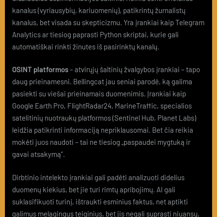
kanalus (vyriausybių, kariuomenių), patikrintų žurnalistų
kanalus, bet visada su skepticizmu. Yra įrankiai kaip Telegram
Analytics ar tiesiog paprasti Python skriptai, kurie gali
automatiškai rinkti žinutes iš pasirinktų kanalų.
OSINT platformos
– atvirųjų šaltinių žvalgybos įrankiai – tapo
daug prieinamesni. Bellingcat jau seniai parodė, ką galima
pasiekti su viešai prieinamais duomenimis. Įrankiai kaip
Google Earth Pro, FlightRadar24, MarineTraffic, specialios
satelitinių nuotraukų platformos (Sentinel Hub, Planet Labs)
leidžia patikrinti informaciją nepriklausomai. Bet čia reikia
mokėti juos naudoti – tai ne tiesiog „paspaudei mygtuką ir
gavai atsakymą”.
Dirbtinio intelekto įrankiai gali padėti analizuoti didelius
duomenų kiekius, bet jie turi rimtų apribojimų. AI gali
suklasifikuoti turinį, ištraukti esminius faktus, net aptikti
galimus melagingus teiginius, bet jis negali suprasti niuansų,