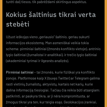
turėti dalį tiesos, tik pabrėždami skirtingus aspektus.
Kokius šaltinius tikrai verta
stebėti
Užuot ieškojęs vieno „geriausio” šaltinio, geriau sukurti
informacijos ekosistemą. Man asmeniškai veikia tokia
schema: pirminiai šaltiniai (žmonės konflikto vietoje), antrinio
lygio šaltiniai (žurnalistai ir analitikai), ir trečio lygio šaltiniai
(akademiniai tyrimai ir ilgesnės analizės).
Pirminiai šaltiniai
– tai žmonės, kurie fiziškai yra konflikto
zonoje. Platformose kaip X (buvęs Twitter) ar Telegram galima
rasti vietinių žurnalistų, aktyvistų, kartais net karių, kurie
dalina informaciją tiesiogiai. Tačiau čia reikia būti atsargiam:
patikrinti, ar paskyra tikra, ar ji nėra kompromituota, ar
žmogus tikrai yra ten, kur teigia esąs. Geolokacijos įrankiai,