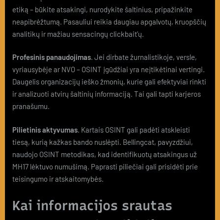
etiką – būkite atsakingi, nurodykite šaltinius, pripažinkite
neapibrėžtumą. Pasauliui reikia daugiau apgalvotų, kruopščių
analitikų ir mažiau sensacingų clickbait’ų.
Profesinis panaudojimas
. Jei dirbate žurnalistikoje, versle,
vyriausybėje ar NVO – OSINT įgūdžiai yra neįtikėtinai vertingi.
Daugelis organizacijų ieško žmonių, kurie gali efektyviai rinkti
ir analizuoti atvirų šaltinių informaciją. Tai gali tapti karjeros
pranašumu.
Pilietinis aktyvumas
. Kartais OSINT gali padėti atskleisti
tiesą, kurią kažkas bando nuslėpti. Bellingcat, pavyzdžiui,
naudojo OSINT metodikas, kad identifikuotų atsakingus už
MH17 lėktuvo numušimą. Paprasti piliečiai gali prisidėti prie
teisingumo ir atskaitomybės.
Kai informacijos srautas