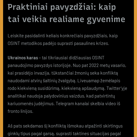
Praktiniai pavyzdžiai: kaip
tai veikia realiame gyvenime
Leiskite pasidalinti keliais konkrečiais pavyzdžiais, kaip
OSINT metodikos padėjo suprasti pasaulines krizes.
Ukrainos karas
– tai tikriausiai didžiausias OSINT
panaudojimo pavyzdys istorijoje. Nuo pat 2022 metų vasario,
kai prasidėjo invazija, tūkstančiai žmonių seka konfliktą
naudodami atvirų šaltinių žvalgybą. Liveuamap žemėlapis
rodo kiekvieną susidūrimą, kiekvieną apšaudymą. Twitter’yje
analitikai naudoja palydovinius vaizdus, kad patvirtintų
kariuomenės judėjimus. Telegram kanalai skelbia video iš
fronto linijos.
Aš pats sekdamas šį konfliktą išmokau atpažinti skirtingus
ginklų tipus pagal garsą, suprasti taktines situacijas pagal