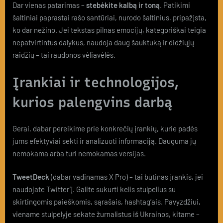
Dar vienas patarimas –
stebėkite kalbą ir toną
. Patikimi
šaltiniai paprastai rašo santūriai, nurodo šaltinius, pripažįsta,
ko dar nežino. Jei tekstas pilnas emocijų, kategoriškai teigia
nepatvirtintus dalykus, naudoja daug šauktuką ir didžiųjų
raidžių – tai raudonos vėliavėlės.
Įrankiai ir technologijos,
kurios palengvins darbą
Gerai, dabar pereikime prie konkrečių įrankių, kurie padės
jums efektyviai sekti ir analizuoti informaciją. Dauguma jų
nemokama arba turi nemokamas versijas.
TweetDeck
(dabar vadinamas X Pro) – tai būtinas įrankis, jei
naudojate Twitter’į. Galite sukurti kelis stulpelius su
skirtingomis paieškomis, sąrašais, hashtag’ais. Pavyzdžiui,
viename stulpelyje sekate žurnalistus iš Ukrainos, kitame –