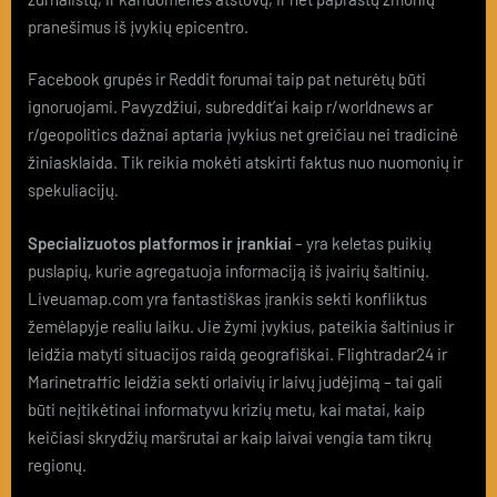
pranešimus iš įvykių epicentro.
Facebook grupės ir Reddit forumai taip pat neturėtų būti
ignoruojami. Pavyzdžiui, subreddit’ai kaip r/worldnews ar
r/geopolitics dažnai aptaria įvykius net greičiau nei tradicinė
žiniasklaida. Tik reikia mokėti atskirti faktus nuo nuomonių ir
spekuliacijų.
Specializuotos platformos ir įrankiai
– yra keletas puikių
puslapių, kurie agregatuoja informaciją iš įvairių šaltinių.
Liveuamap.com yra fantastiškas įrankis sekti konfliktus
žemėlapyje realiu laiku. Jie žymi įvykius, pateikia šaltinius ir
leidžia matyti situacijos raidą geografiškai. Flightradar24 ir
Marinetraffic leidžia sekti orlaivių ir laivų judėjimą – tai gali
būti neįtikėtinai informatyvu krizių metu, kai matai, kaip
keičiasi skrydžių maršrutai ar kaip laivai vengia tam tikrų
regionų.