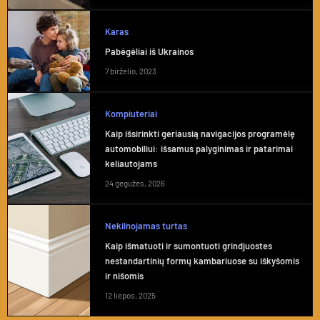
Karas
Pabėgėliai iš Ukrainos
7 birželio, 2023
Kompiuteriai
Kaip išsirinkti geriausią navigacijos programėlę
automobiliui: išsamus palyginimas ir patarimai
keliautojams
24 gegužės, 2026
Nekilnojamas turtas
Kaip išmatuoti ir sumontuoti grindjuostes
nestandartinių formų kambariuose su iškyšomis
ir nišomis
12 liepos, 2025