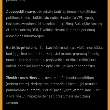
Apsaugokite save
. Jei sekate jautrias temas – konfliktus,
politines krizes – būkite atsargūs. Naudokite VPN, ypač jei
lankotės svetainėse iš autoritarinių režimų. Sukurkite atskirą
el. pašto adresą OSINT veiklai. Neatskleidinkite per daug
asmeninės informacijos.
Gerbkite privatumą
. Tai, kad informacija yra vieša, nereiškia,
kad ją galima naudoti bet kaip. Jei matote paprastų žmonių
nuotraukas ar duomenis, pagalvokite, ar tikrai reikia juos
dalinti. Ypač kai kalbame apie krizių aukas ar pabėgėlius.
Žinokite savo ribas
. Jūs nesate profesionalus analitikas
(nebent esate). Nedarykite kategorišką išvadų, jei neturite
pakankamai duomenų. Geriau pasakykite „atrodo, kad…” nei
„tikrai yra…”. Pripažinkite neapibrėžtumą ir savo žinių
spragas.