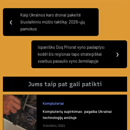
Navigacija
Kaip Ukrainos karo dronai pakeitė
Previous
tarp
❮
šiuolaikinio mūšio taktiką: 2026-ųjų
Post:
pamokos
įrašų
Ispaniško Doq Priorat vyno paslaptys:
Next
kodėl šis regionas tapo strategiškai
❯
Post:
svarbus pasaulio vyno žemėlapyje
Jums taip pat gali patikti
Kompiuteriai
Kompiuterių supirkimas: pagalba Ukrainai
technologijų amžiuje
14 birželio, 2024