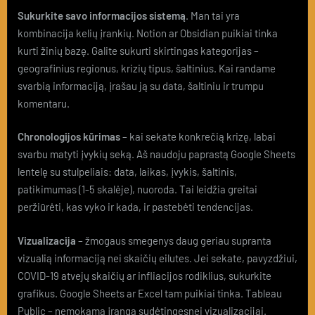
Sukurkite savo informacijos sistemą
. Man tai yra
kombinacija kelių įrankių. Notion ar Obsidian puikiai tinka
kurti žinių bazę. Galite sukurti skirtingas kategorijas –
geografinius regionus, krizių tipus, šaltinius. Kai randame
svarbią informaciją, įrašau ją su data, šaltiniu ir trumpu
komentaru.
Chronologijos kūrimas
– kai sekate konkrečią krizę, labai
svarbu matyti įvykių seką. Aš naudoju paprastą Google Sheets
lentelę su stulpeliais: data, laikas, įvykis, šaltinis,
patikimumas (1-5 skalėje), nuoroda. Tai leidžia greitai
peržiūrėti, kas vyko ir kada, ir pastebėti tendencijas.
Vizualizacija
– žmogaus smegenys daug geriau supranta
vizualią informaciją nei skaičių eilutes. Jei sekate, pavyzdžiui,
COVID-19 atvejų skaičių ar infliacijos rodiklius, sukurkite
grafikus. Google Sheets ar Excel tam puikiai tinka. Tableau
Public – nemokama įranga sudėtingesnei vizualizacijai.