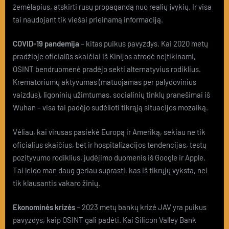
žemėlapius, atskirti rusų propagandą nuo realių įvykių. Ir visa
tai naudojant tik viešai prieinamą informaciją.
COVID-19 pandemija
– kitas puikus pavyzdys. Kai 2020 metų
pradžioje oficialūs skaičiai iš Kinijos atrodė neįtikinami,
OSINT bendruomenė pradėjo sekti alternatyvius rodiklius.
Krematoriumų aktyvumas (matuojamas per palydovinius
vaizdus), ligoninių užimtumas, socialinių tinklų pranešimai iš
Wuhan – visa tai padėjo sudėlioti tikrąją situacijos mozaiką.
Vėliau, kai virusas pasiekė Europą ir Ameriką, sekiau ne tik
oficialius skaičius, bet ir hospitalizacijos tendencijas, testų
pozityvumo rodiklius, judėjimo duomenis iš Google ir Apple.
Tai leido man daug geriau suprasti, kas iš tikrųjų vyksta, nei
tik klausantis vakaro žinių.
Ekonominės krizės
– 2023 metų bankų krizė JAV yra puikus
pavyzdys, kaip OSINT gali padėti. Kai Silicon Valley Bank