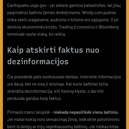
Earthquake.usgs.gov – jei sekate gamtos katastrofas, tai jūsų
pagrindinis šaltinis žemės drebėjimams. Windy.com puikiai
tinka sekti uraganams, audroms ir kitoms oro sąlygoms. O jei
domina ekonominės krizės, Trading Economics ir Bloomberg
terminale rasite viską, ko reikia.
Kaip atskirti faktus nuo
dezinformacijos
Čia prasideda pats sunkiausias darbas. Internete informacijos
yra daug, bet ne visa ji teisinga. Kai kurie šaltiniai tyčia
skleidžia dezinformaciją, kiti tiesiog klysta, o dar kiti
perduoda gandus kaip faktus.
Pirmasis mano taisyklė –
niekada nepasitikėk vienu šaltiniu
.
Jei matai kokią nors sensacingą žinią, ieškokite patvirtinimo
bent iš dviejų ar trijų nepriklausomų šaltinių. Jei niekas kitas