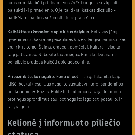
jums nereikia būti prieinamiems 24/7. Daugelis krizių gali
palaukti iki pirmadienio. O jei tai tikrai kažkas didžiulio –
patikėkite manimi, sužinosite ir be pranešimų.
Kalbėkite su žmonėmis apie kitus dalykus
. Kai visas jūsų
gyvenimas sukasi apie pasaulines krizes, lengva pamiršti, kad
yra ir kitų temų. Šeima, draugai, pomėgiai, kultūra – visa tai
taip pat svarbu. Nebūkite tas žmogus, kuris kiekviename
pokalbyje pradeda kalbėti apie geopolitiką.
Pripažinkite, ko negalite kontroliuoti
. Tai gal skamba kaip
klišė, bet tai tiesa. Jūs negalite sustabdyti karo, pandemijos
ar ekonominės krizės. Galite būti informuotas, galite priimti
protingus sprendimus sau, bet negalite išgelbėti pasaulio. Ir
tai yra gerai.
Kelionė į informuoto piliečio
statusą