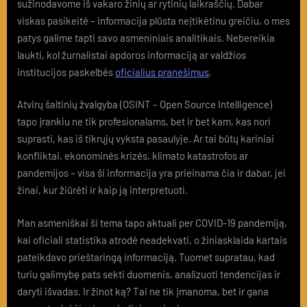
sužinodavome iš vakaro žinių ar rytinių laikraščių. Dabar
viskas pasikeitė – informacija plūsta neįtikėtinu greičiu, o mes
patys galime tapti savo asmeniniais analitikais. Nebereikia
laukti, kol žurnalistai apdoros informaciją ar valdžios
institucijos paskelbės
oficialius pranešimus
.
Atvirų šaltinių žvalgyba (OSINT – Open Source Intelligence)
tapo įrankiu ne tik profesionalams, bet ir bet kam, kas nori
suprasti, kas iš tikrųjų vyksta pasaulyje. Ar tai būtų kariniai
konfliktai, ekonominės krizės, klimato katastrofos ar
pandemijos – visa ši informacija yra prieinama čia ir dabar, jei
žinai, kur žiūrėti ir kaip ją interpretuoti.
Man asmeniškai ši tema tapo aktuali per COVID-19 pandemiją,
kai oficiali statistika atrodė neadekvati, o žiniasklaida kartais
pateikdavo prieštaringą informaciją. Tuomet supratau, kad
turiu galimybę pats sekti duomenis, analizuoti tendencijas ir
daryti išvadas. Ir žinot ką? Tai ne tik įmanoma, bet ir gana