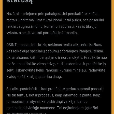
Na, štai ir priėjome prie pabaigos. Jei perskaitėte iki čia,
matau, kad tema jums tikrai įdomi. Ir tai puiku, nes pasauliui
reikia daugiau žmonių, kurie nori suprasti, kas iš tikrųjų
vyksta, o ne tik vartoti paruoštą informaciją.
OSINT ir pasaulinių krizių sekimas realiu laiku nėra kažkas,
kas reikalauja specialių gabumų ar brangios įrangos. Reikia
tik smalsumo, kritinio mąstymo ir noro mokytis. Pradėkite nuo
mažo – pasirinkite vieną krizę, kuri jus domina, ir pradėkite ją
sekti. Išbandykite kelis įrankius, kuriuos minėjau. Padarykite
klaidų – aš tikrai jų padariau daug.
Su laiku pastebėsite, kad pradėdate geriau suprasti pasaulį.
Ne tik faktus, bet ir procesus, kaip informacija plinta, kaip
formuojasi naratyvai, kaip skirtingi veikėjai bando
manipuliuoti viešąja nuomone. Tai neįkainojami įgūdžiai
šiuolaikiniame pasaulyje.