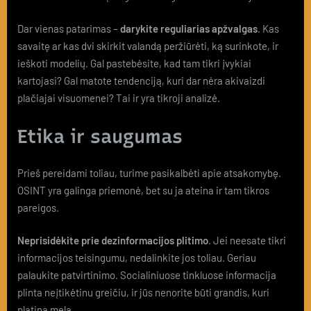
Dar vienas patarimas –
darykite reguliarias apžvalgas
. Kas
savaitę ar kas dvi skirkit valandą peržiūrėti, ką surinkote, ir
ieškoti modelių. Gal pastebėsite, kad tam tikri įvykiai
kartojasi? Gal matote tendenciją, kuri dar nėra akivaizdi
plačiajai visuomenei? Tai ir yra tikroji analizė.
Etika ir saugumas
Prieš pereidami toliau, turime pasikalbėti apie atsakomybę.
OSINT yra galinga priemonė, bet su ja ateina ir tam tikros
pareigos.
Neprisidėkite prie dezinformacijos plitimo
. Jei neesate tikri
informacijos teisingumu, nedalinkite jos toliau. Geriau
palaukite patvirtinimo. Socialiniuose tinkluose informacija
plinta neįtikėtinu greičiu, ir jūs nenorite būti grandis, kuri
platina melą.