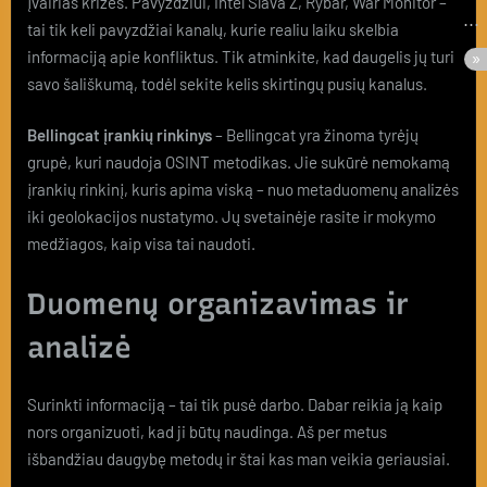
įvairias krizes. Pavyzdžiui, Intel Slava Z, Rybar, War Monitor –
tai tik keli pavyzdžiai kanalų, kurie realiu laiku skelbia
informaciją apie konfliktus. Tik atminkite, kad daugelis jų turi
savo šališkumą, todėl sekite kelis skirtingų pusių kanalus.
Bellingcat įrankių rinkinys
– Bellingcat yra žinoma tyrėjų
grupė, kuri naudoja OSINT metodikas. Jie sukūrė nemokamą
įrankių rinkinį, kuris apima viską – nuo metaduomenų analizės
iki geolokacijos nustatymo. Jų svetainėje rasite ir mokymo
medžiagos, kaip visa tai naudoti.
Duomenų organizavimas ir
analizė
Surinkti informaciją – tai tik pusė darbo. Dabar reikia ją kaip
nors organizuoti, kad ji būtų naudinga. Aš per metus
išbandžiau daugybę metodų ir štai kas man veikia geriausiai.