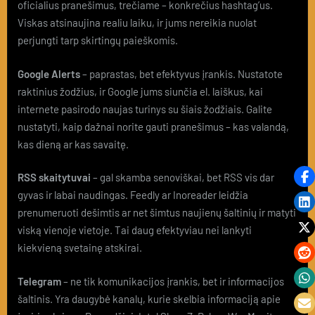
oficialius pranešimus, trečiame – konkrečius hashtag’us.
Viskas atsinaujina realiu laiku, ir jums nereikia nuolat
perjungti tarp skirtingų paieškomis.
Google Alerts
– paprastas, bet efektyvus įrankis. Nustatote
raktinius žodžius, ir Google jums siunčia el. laiškus, kai
internete pasirodo naujas turinys su šiais žodžiais. Galite
nustatyti, kaip dažnai norite gauti pranešimus – kas valandą,
kas dieną ar kas savaitę.
RSS skaitytuvai
– gal skamba senoviškai, bet RSS vis dar
gyvas ir labai naudingas. Feedly ar Inoreader leidžia
prenumeruoti dešimtis ar net šimtus naujienų šaltinių ir matyti
viską vienoje vietoje. Tai daug efektyviau nei lankyti
kiekvieną svetainę atskirai.
Telegram
– ne tik komunikacijos įrankis, bet ir informacijos
šaltinis. Yra daugybė kanalų, kurie skelbia informaciją apie