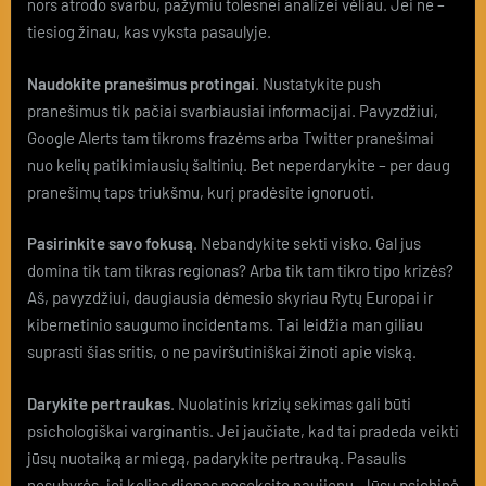
nors atrodo svarbu, pažymiu tolesnei analizei vėliau. Jei ne –
tiesiog žinau, kas vyksta pasaulyje.
Naudokite pranešimus protingai
. Nustatykite push
pranešimus tik pačiai svarbiausiai informacijai. Pavyzdžiui,
Google Alerts tam tikroms frazėms arba Twitter pranešimai
nuo kelių patikimiausių šaltinių. Bet neperdarykite – per daug
pranešimų taps triukšmu, kurį pradėsite ignoruoti.
Pasirinkite savo fokusą
. Nebandykite sekti visko. Gal jus
domina tik tam tikras regionas? Arba tik tam tikro tipo krizės?
Aš, pavyzdžiui, daugiausia dėmesio skyriau Rytų Europai ir
kibernetinio saugumo incidentams. Tai leidžia man giliau
suprasti šias sritis, o ne paviršutiniškai žinoti apie viską.
Darykite pertraukas
. Nuolatinis krizių sekimas gali būti
psichologiškai varginantis. Jei jaučiate, kad tai pradeda veikti
jūsų nuotaiką ar miegą, padarykite pertrauką. Pasaulis
nesubyrės, jei kelias dienas neseksite naujienų. Jūsų psichinė