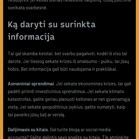
sveikata svarbesnė.
Ką daryti su surinkta
informacija
Tai gal skamba keistai, bet svarbu pagalvoti, kodėl iš viso tai
darote. Jei tiesiog sekate krizes iš smalsumo – puiku, tai jūsų
hobis. Bet informacija gali būti naudojama ir praktiškai.
Asmeniniai sprendimai
. Jei sekate ekonomines krizes, tai gali
padėti priimti investicinius sprendimus. Jei sekate klimato
katastrofas, galite geriau planuoti keliones ar net gyvenamąją
vietą. Jei sekate geopolitinius įvykius, galite numatyti, kaip
tai paveiks jūsų šalį ar verslą.
Dalijimasis su kitais
. Gal turite blogą ar social media
accountą? Galite dalintis savo analize su kitais. Tik atminkite