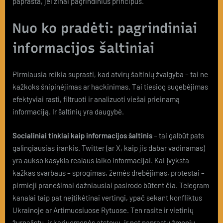
paprasta, jei žinai pagrindinius principus.
Nuo ko pradėti: pagrindiniai
informacijos šaltiniai
Pirmiausia reikia suprasti, kad atvirų šaltinių žvalgyba – tai ne
kažkoks šnipinėjimas ar hackinimas. Tai tiesiog sugebėjimas
efektyviai rasti, filtruoti ir analizuoti viešai prieinamą
informaciją. Ir šaltinių yra daugybė.
Socialiniai tinklai kaip informacijos šaltinis
– tai galbūt pats
galingiausias įrankis. Twitter (ar X, kaip jis dabar vadinamas)
yra aukso kasykla realaus laiko informacijai. Kai įvyksta
kažkas svarbaus – sprogimas, žemės drebėjimas, protestai –
pirmieji pranešimai dažniausiai pasirodo būtent čia. Telegram
kanalai taip pat neįtikėtinai vertingi, ypač sekant konfliktus
Ukrainoje ar Artimuosiuose Rytuose. Ten rasite ir vietinių
žurnalistų, ir kariuomenės atstovų, ir net paprastų žmonių