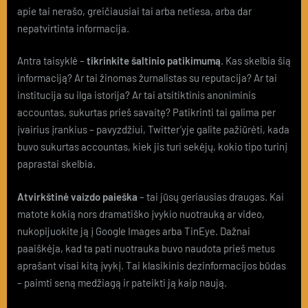
apie tai nerašo, greičiausiai tai arba netiesa, arba dar
nepatvirtinta informacija.
Antra taisyklė –
tikrinkite šaltinio patikimumą
. Kas skelbia šią
informaciją? Ar tai žinomas žurnalistas su reputacija? Ar tai
institucija su ilga istorija? Ar tai atsitiktinis anoniminis
accountas, sukurtas prieš savaitę? Patikrinti tai galima per
įvairius įrankius – pavyzdžiui, Twitter’yje galite pažiūrėti, kada
buvo sukurtas accountas, kiek jis turi sekėjų, kokio tipo turinį
paprastai skelbia.
Atvirkštinė vaizdo paieška
– tai jūsų geriausias draugas. Kai
matote kokią nors dramatiško įvykio nuotrauką ar video,
nukopijuokite ją į Google Images arba TinEye. Dažnai
paaiškėja, kad ta pati nuotrauka buvo naudota prieš metus
aprašant visai kitą įvykį. Tai klasikinis dezinformacijos būdas
– paimti seną medžiagą ir pateikti ją kaip naują.