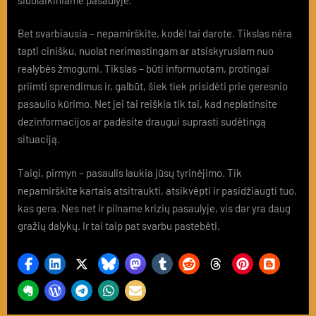
Bet svarbiausia – nepamirškite, kodėl tai darote. Tikslas nėra
tapti cinišku, nuolat nerimastingam ar atsiskyrusiam nuo
realybės žmogumi. Tikslas – būti informuotam, protingai
priimti sprendimus ir, galbūt, šiek tiek prisidėti prie geresnio
pasaulio kūrimo. Net jei tai reiškia tik tai, kad neplatinsite
dezinformacijos ar padėsite draugui suprasti sudėtingą
situaciją.
Taigi, pirmyn – pasaulis laukia jūsų tyrinėjimo. Tik
nepamirškite kartais atsitraukti, atsikvėpti ir pasidžiaugti tuo,
kas gera. Nes net ir pilname krizių pasaulyje, vis dar yra daug
gražių dalykų. Ir tai taip pat svarbu pastebėti.