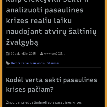
analizuoti pasaulines
krizes realiu laiku
naudojant atvirų šaltinių
žvalgybą
Posted
By
30 balandžio, 2025
www.urc2021.lt
on
,
,
Kompiuteriai
Naujienos
Patarimai
Kodėl verta sekti pasaulines
krises pačiam?
Žinot, dar prieš dešimtmetį apie pasaulines krises