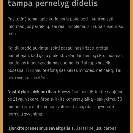
tampa pernelyg didelis
Paskutinė tema, apie kurią noriu pakalbėti – kaip valdyti
informacijos perteklių. Tai reali problema, su kuria susidūriau
pats.
Kai tik pradėjau rimtai sekti pasaulines krizes, greitai
pastebėjau, kad galiu praleisti valandas tiesiog skrolindamas
naujienas ir analizuodamas duomenis. Tai tapo beveik
obsesija. Tikrinau telefoną kas kelias minutes, net naktį. Tai
nėra sveikas požiūris.
Nustatykite aiškias ribas
. Pavyzdžiui, nesitikrinkite naujienų
po 21 val. vakaro. Arba skirkite konkretų laiką – sakykime, 30
minučių ryte ir 30 minučių vakare. Už šių ribų – gyvenate
normalų gyvenimą.
Išjunkite pranešimus savaitgaliais
. Jei tai ne jūsų darbas,