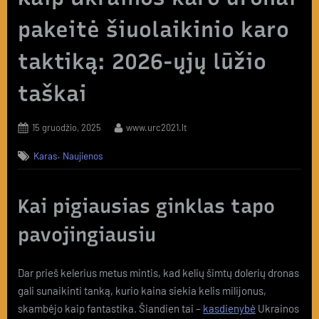
pakeitė šiuolaikinio karo
taktiką: 2026-ųjų lūžio
taškai
Posted
By
15 gruodžio, 2025
www.urc2021.lt
on
,
Karas
Naujienos
Kai pigiausias ginklas tapo
pavojingiausiu
Dar prieš kelerius metus mintis, kad kelių šimtų dolerių dronas
gali sunaikinti tanką, kurio kaina siekia kelis milijonus,
skambėjo kaip fantastika. Šiandien tai –
kasdienybė
Ukrainos