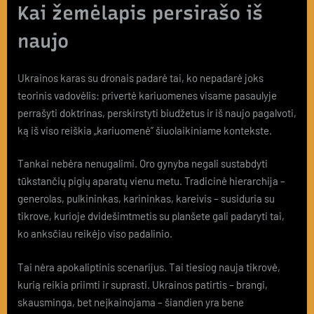
Kai žemėlapis persirašo iš
naujo
Ukrainos karas su dronais padarė tai, ko nepadarė joks
teorinis vadovėlis: privertė kariuomenes visame pasaulyje
perrašyti doktrinas, perskirstyti biudžetus ir iš naujo pagalvoti,
ką iš viso reiškia „kariuomenė” šiuolaikiniame kontekste.
Tankai nebėra nenugalimi. Oro gynyba negali sustabdyti
tūkstančių pigių aparatų vienu metu. Tradicinė hierarchija –
generolas, pulkininkas, karininkas, kareivis – susiduria su
tikrove, kurioje dvidešimtmetis su planšete gali padaryti tai,
ko anksčiau reikėjo viso padalinio.
Tai nėra apokaliptinis scenarijus. Tai tiesiog nauja tikrovė,
kurią reikia priimti ir suprasti. Ukrainos patirtis – brangi,
skausminga, bet neįkainojama – šiandien yra bene