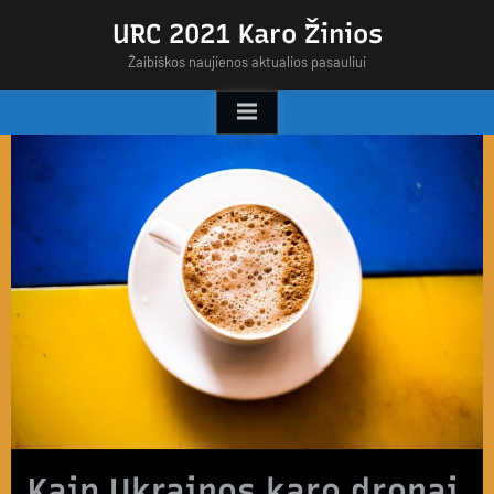
Skip
URC 2021 Karo Žinios
to
Žaibiškos naujienos aktualios pasauliui
content
Kaip Ukrainos karo dronai