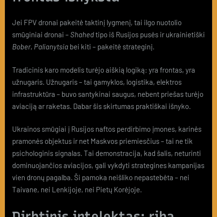
Jei FPV dronai pakeitė taktinį lygmenį, tai ilgo nuotolio
smūginiai dronai –
Shahed
tipo iš Rusijos pusės ir ukrainietiški
Bober
,
Palianytsia
bei kiti – pakeitė strateginį.
Tradicinis karo modelis turėjo aiškią logiką: yra frontas, yra
užnugaris. Užnugaris – tai gamyklos, logistika, elektros
infrastruktūra – buvo santykinai saugus, nebent priešas turėjo
aviaciją ar raketas. Dabar šis skirtumas praktiškai išnyko.
Ukrainos smūgiai į Rusijos naftos perdirbimo įmones, karinės
pramonės objektus ir net Maskvos priemiesčius – tai ne tik
psichologinis signalas. Tai demonstracija, kad šalis, neturinti
dominuojančios aviacijos, gali vykdyti strategines kampanijas
vien dronų pagalba. Ši pamoka neišliko nepastebėta – nei
Taivane, nei Lenkijoje, nei Pietų Korėjoje.
Dirbtinis intelektas: riba,