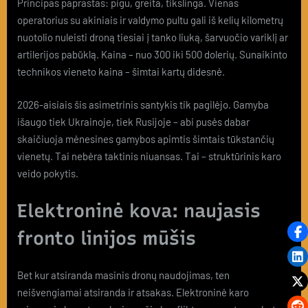
Principas paprastas: pigu, greita, tikslinga. Vienas
operatorius su akiniais ir valdymo pultu gali iš kelių kilometrų
nuotolio nuleisti droną tiesiai į tanko liuką, šarvuočio variklį ar
artilerijos pabūklą. Kaina – nuo 300 iki 500 dolerių. Sunaikinto
technikos vieneto kaina – šimtai kartų didesnė.
2026-aisiais šis asimetrinis santykis tik pagilėjo. Gamyba
išaugo tiek Ukrainoje, tiek Rusijoje – abi pusės dabar
skaičiuoja mėnesines gamybos apimtis šimtais tūkstančių
vienetų. Tai nebėra taktinis niuansas. Tai – struktūrinis karo
veido pokytis.
Elektroninė kova: naujasis
fronto linijos mūšis
Bet kur atsiranda masinis dronų naudojimas, ten
neišvengiamai atsiranda ir atsakas. Elektroninė karo