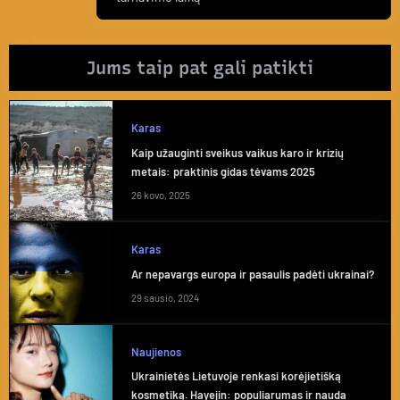
Jums taip pat gali patikti
Karas
Kaip užauginti sveikus vaikus karo ir krizių
metais: praktinis gidas tėvams 2025
26 kovo, 2025
Karas
Ar nepavargs europa ir pasaulis padėti ukrainai?
29 sausio, 2024
Naujienos
Ukrainietės Lietuvoje renkasi korėjietišką
kosmetiką. Hayejin: populiarumas ir nauda