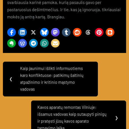
svarbiausia karinė pamoka, kurią pasaulis gavo per
pastaruosius dešimtmečius. Ir tie, kas ją ignoruoja, tikriausiai
mokės ją antrą kartą. Brangiau.
Navigacija
Kaip jaunimui išlikti informuotiems
Previous
tarp
karo konfliktuose: patikimų šaltinių
Post:
❮
atpažinimo ir kritinio mąstymo
įrašų
vadovas
Kavos aparatų remontas Vilniuje:
Next
išsamus vadovas kaip sutaupyti pinigų
Post:
❯
ir pratęsti jūsų kavos aparato
tarnavimo laiką