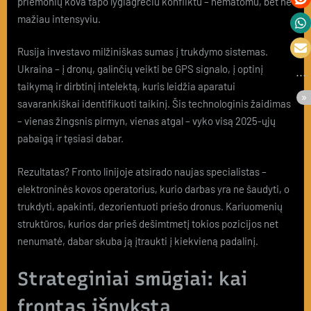
priemonių kova tapo lygiagrečiu konfliktu – nematomu, bet ne
mažiau intensyviu.
Rusija investavo milžiniškas sumas į trukdymo sistemas.
Ukraina – į dronų, galinčių veikti be GPS signalo, į optinį
taikymą ir dirbtinį intelektą, kuris leidžia aparatui
savarankiškai identifikuoti taikinį. Šis technologinis žaidimas
– vienas žingsnis pirmyn, vienas atgal – vyko visą 2025-ųjų
pabaigą ir tęsiasi dabar.
Rezultatas? Fronto linijoje atsirado naujas specialistas –
elektroninės kovos operatorius, kurio darbas yra ne šaudyti, o
trukdyti, apakinti, dezorientuoti priešo dronus. Kariuomenių
struktūros, kurios dar prieš dešimtmetį tokios pozicijos net
nenumatė, dabar skuba ją įtraukti į kiekvieną padalinį.
Strateginiai smūgiai: kai
frontas išnyksta