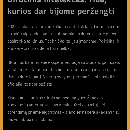
kurios dar bijome peržengti
2026-aisiais vis garsiau kalbama apie tai, kas dar prieš metus
atrodė kaip spekuliacija: autonominius dronus, kurie patys
pasirenka taikinius. Techniškai tai jau įmanoma. Politiškai ir
etiškai – čia prasideda tikra pelkė.
Ukrainos kariuomenė eksperimentuoja su dronais, galinčiais
veikti „roje” – koordinuotai, be nuolatinio žmogaus įsikišimo.
Rusija daro tą patį. Vakarų gynybos pramonė – taip pat, tik
oficialiai to nepripažįsta.
Klausimas, kuris naktimis nedavė ramybės Ženevos
konvencijų autoriams – kas atsako už civilio mirtį, jei
sprendimą priėmė algoritmas – šiandien nebėra akademinis.
Jis yra aktualus ir skubus.