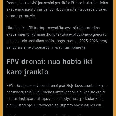
fronte, ir ši realybė jau seniai persikėlė iš karo laukų į karinius
akademijų auditorijas bei gynybos ministerijų posėdžių sales
visame pasaulyje.
Ukrainos konfliktas tapo savotišku gyvuoju laboratorijos
eksperimentu, kuriame dronų taktika evoliucionavo greičiau
nei bet kuris analitikas spėjo prognozuoti. Ir 2025–2026 metų
sandūra šiame procese žymi ypatingą momentą.
FPV dronai: nuo hobio iki
karo įrankio
FPV –
first person view
– dronai pradžioje buvo sportininkų ir
entuziastų žaisliukai. Niekas rimtai negalvojo, kad šie greiti,
manevringi aparatai taps vienu efektyviausių prieštankinių
ginklų istorijoje. Ukrainiečiai tai suprato anksčiau nei kiti.