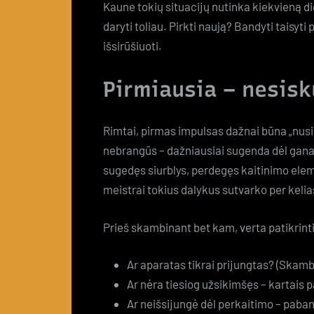
Kaune tokių situacijų nutinka kiekvieną d
daryti toliau. Pirkti naują? Bandyti taisyt
išsirūšiuoti.
Pirmiausia – nesisk
Rimtai, pirmas impulsas dažnai būna „nusip
nebrangūs – dažniausiai sugenda dėl gana 
sugedęs siurblys, perdegęs kaitinimo elem
meistrai tokius dalykus sutvarko per keli
Prieš skambinant bet kam, verta patikrint
Ar aparatas tikrai prijungtas? (Skamb
Ar nėra tiesiog užsikimšęs – kartais p
Ar neišsijungė dėl perkaitimo – paba