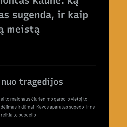
montas Kaune: ką
as sugenda, ir kaip
mą meistą
 nuo tragedijos
ei to malonaus čiurlenimo garso, o vietoj to…
ildėjimas ir dūmai. Kavos aparatas sugedo. Ir ne
 reikia to puodelio.