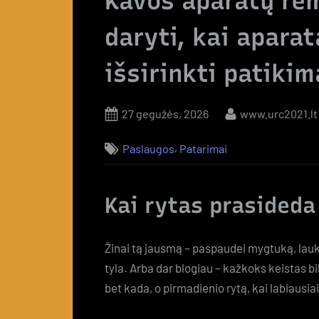
Kavos aparatų re
daryti, kai aparat
išsirinkti patiki
Posted
By
27 gegužės, 2026
www.urc2021.lt
on
,
Paslaugos
Patarimai
Kai rytas prasideda
Žinai tą jausmą – paspaudei mygtuką, lauk
tyla. Arba dar blogiau – kažkoks keistas b
bet kada, o pirmadienio rytą, kai labiausiai