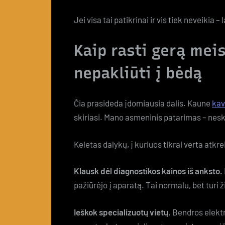
Jei visa tai patikrinai ir vis tiek neveikia –
Kaip rasti gerą mei
nepakliūti į bėdą
Čia prasideda įdomiausia dalis. Kaune
kav
skiriasi. Mano asmeninis patarimas – nesk
Keletas dalykų, į kuriuos tikrai verta atkr
Klausk dėl diagnostikos kainos iš anksto.
pažiūrėjo į aparatą. Tai normalu, bet turi ž
Ieškok specializuotų vietų.
Bendros elektr