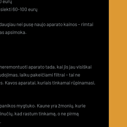
0 eurų
 siekti 60-100 eurų
augiau nei pusę naujo aparato kainos – rimtai
mas apsimoka.
 neremontuoti aparato tada, kai jis jau visiškai
jimas, laiku pakeičiami filtrai – tai ne
s. Kavos aparatai, kuriais tinkamai rūpinamasi,
k panikos mygtuko. Kaune yra žmonių, kurie
 minučių, kad rastum tinkamą, o ne pirmą
.