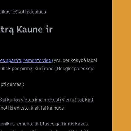
 laikas ieškoti pagalbos.
strą Kaune ir
os aparatų remonto vietų
yra, bet kokybė labai
ubėk pas pirmą, kurį randi „Google” paieškoje.
eipti dėmesį:
Kai kurios vietos ima mokestį vien už tai, kad
inoti iš anksto, kiek tai kainuos.
onikos remonto dirbtuvės gali imtis kavos