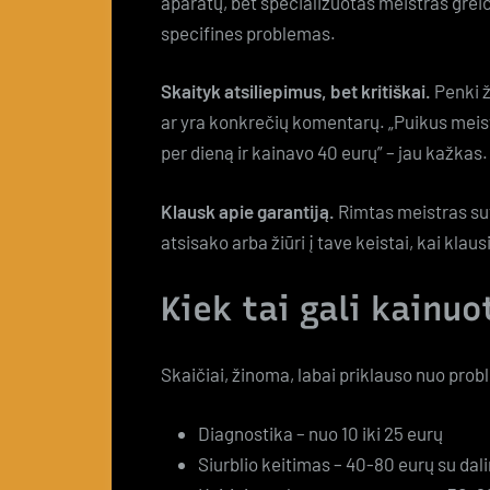
aparatų, bet specializuotas meistras greiči
specifines problemas.
Skaityk atsiliepimus, bet kritiškai.
Penki ž
ar yra konkrečių komentarų. „Puikus meist
per dieną ir kainavo 40 eurų” – jau kažkas.
Klausk apie garantiją.
Rimtas meistras sut
atsisako arba žiūri į tave keistai, kai klaus
Kiek tai gali kainuo
Skaičiai, žinoma, labai priklauso nuo prob
Diagnostika – nuo 10 iki 25 eurų
Siurblio keitimas – 40-80 eurų su dal