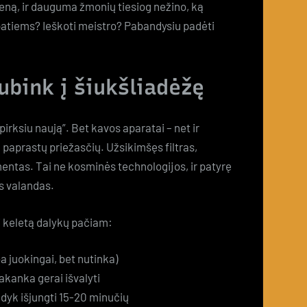
ieną, ir dauguma žmonių tiesiog nežino, ką
i patiems? Ieškoti meistro? Pabandysiu padėti
ubink į šiukšliadėžę
irksiu naują”. Bet kavos aparatai – net ir
paprastų priežasčių. Užsikimšęs filtras,
entas. Tai ne kosminės technologijos, ir patyrę
as valandas.
i keletą dalykų pačiam:
a juokingai, bet nutinka)
akanka gerai išvalyti
ndyk išjungti 15-20 minučių