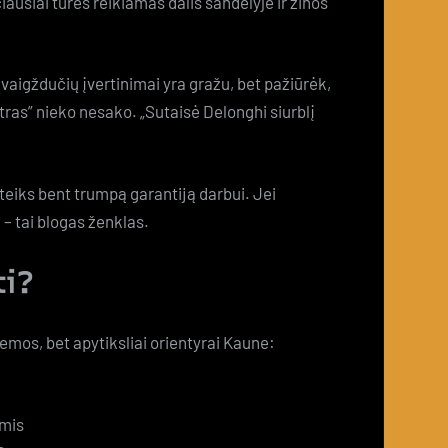
ausiai turės reikiamas dalis sandėlyje ir žinos
vaigždučių įvertinimai yra gražu, bet pažiūrėk,
ras” nieko nesako. „Sutaisė Delonghi siurblį
eiks bent trumpą garantiją darbui. Jei
i – tai blogas ženklas.
ti?
lemos, bet apytiksliai orientyrai Kaune:
imis