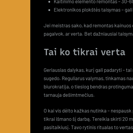
Kaitinimo elemento remontas – 30-6
Elektronikos plokštės taisymas – gali
Jei meistras sako, kad remontas kainuos d
pagalvok, ar verta. Bet dažniausiai taisy
Tai ko tikrai verta
Geriausias dalykas, kurį gali padaryti – tai
sugedo. Reguliarus valymas, tinkamas naudo
biurokratija, o tiesiog bendras protinguma
tarnauja dešimtmečius.
O kai vis dėlto kažkas nutinka – nespaus
tikrai išmano šį darbą. Tereikia skirti 20
pasitaikiusį. Tavo rytinis ritualas to vertas